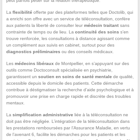
peut parfois peser sur la relation thérapeutique.
La
flexibilité
offerte par des plateformes telles que Doctolib, qui
a enrichi son offre avec un service de téléconsultation, confère
aux patients la liberté de consulter leur
médecin traitant
sans
contrainte de temps ou de lieu. La
continuité des soins
s’en
trouve renforcée, les consultations à distance agissant comme
un complément aux suivis en cabinet, surtout pour des
diagnostics préliminaires
ou des conseils médicaux.
Les
médecins libéraux
de Montpellier, en s’appuyant sur des
outils comme Doctoconsult spécialisée en psychiatrie,
garantissent un
soutien en soins de santé mentale
de qualité,
accessible depuis le domicile des patients. Cette démarche
contribue à déstigmatiser la recherche d’aide psychologique et à
promouvoir une prise en charge rapide et discrète des troubles
mentaux.
La
simplification administrative
liée à la téléconsultation ne
doit pas être négligée. L’intégration de la téléconsultation dans
les prestations remboursées par l’Assurance Maladie, en vertu
de l’avenant 6, facilite les démarches pour les patients et les