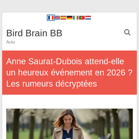
Bird Brain BB
Actu
Anne Saurat-Dubois attend-elle
un heureux événement en 2026 ?
Les rumeurs décryptées