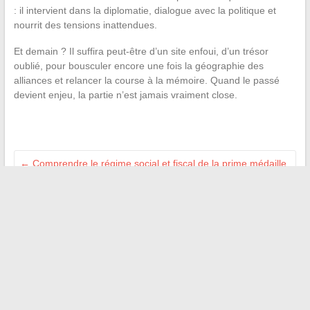
: il intervient dans la diplomatie, dialogue avec la politique et
nourrit des tensions inattendues.
Et demain ? Il suffira peut-être d’un site enfoui, d’un trésor
oublié, pour bousculer encore une fois la géographie des
alliances et relancer la course à la mémoire. Quand le passé
devient enjeu, la partie n’est jamais vraiment close.
←
Comprendre le régime social et fiscal de la prime médaille
du travail en 2024
Le tulle : la touche élégante et intemporelle des robes de
mariée modernes
→
Recherche