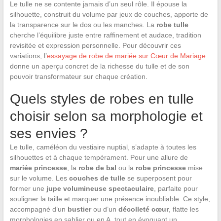
Le tulle ne se contente jamais d’un seul rôle. Il épouse la
silhouette, construit du volume par jeux de couches, apporte de
la transparence sur le dos ou les manches. La
robe tulle
cherche l’équilibre juste entre raffinement et audace, tradition
revisitée et expression personnelle. Pour découvrir ces
variations, l’
essayage de robe de mariée sur Cœur de Mariage
donne un aperçu concret de la richesse du tulle et de son
pouvoir transformateur sur chaque création.
Quels styles de robes en tulle
choisir selon sa morphologie et
ses envies ?
Le tulle, caméléon du vestiaire nuptial, s’adapte à toutes les
silhouettes et à chaque tempérament. Pour une allure de
mariée princesse
, la
robe de bal
ou la
robe princesse
mise
sur le volume. Les
couches de tulle
se superposent pour
former une
jupe volumineuse spectaculaire
, parfaite pour
souligner la taille et marquer une présence inoubliable. Ce style,
accompagné d’un
bustier
ou d’un
décolleté cœur
, flatte les
morphologies en sablier ou en A, tout en évoquant un