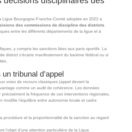
 décisions disciplinaires des
 la Ligue Bourgogne-Franche-Comté adoptée en 2022 a
écisions des commissions de discipline des districts
.
ues entre les différents départements de la ligue et à
ques, y compris les sanctions liées aux paris sportifs. La
n de district s’écarte manifestement du barème fédéral ou si
ités.
s un tribunal d’appel
aux voies de recours classiques (appel devant la
davantage comme un audit de cohérence. Les données
 précisément la fréquence de ces interventions régionales,
 modifie l’équilibre entre autonomie locale et cadre
la procédure et la proportionnalité de la sanction au regard
nt l’objet d’une attention particulière de la Ligue.