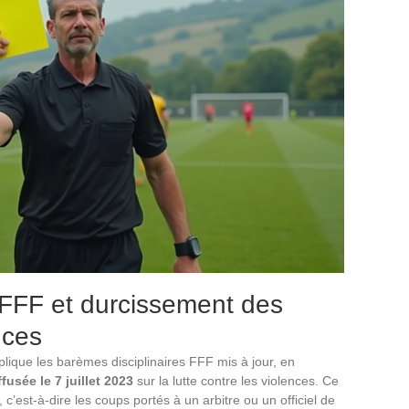
 FFF et durcissement des
nces
plique les barèmes disciplinaires FFF mis à jour, en
ffusée le 7 juillet 2023
sur la lutte contre les violences. Ce
, c’est-à-dire les coups portés à un arbitre ou un officiel de