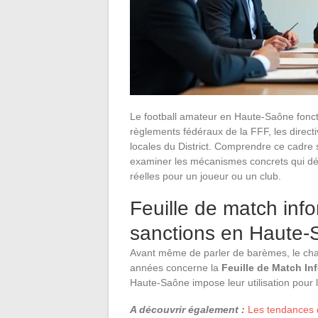
Le football amateur en Haute-Saône fonctio
règlements fédéraux de la FFF, les direc
locales du District. Comprendre ce cadre
examiner les mécanismes concrets qui dé
réelles pour un joueur ou un club.
Feuille de match info
sanctions en Haute
Avant même de parler de barèmes, le chang
années concerne la
Feuille de Match In
Haute-Saône impose leur utilisation pour l
A découvrir également :
Les tendances d